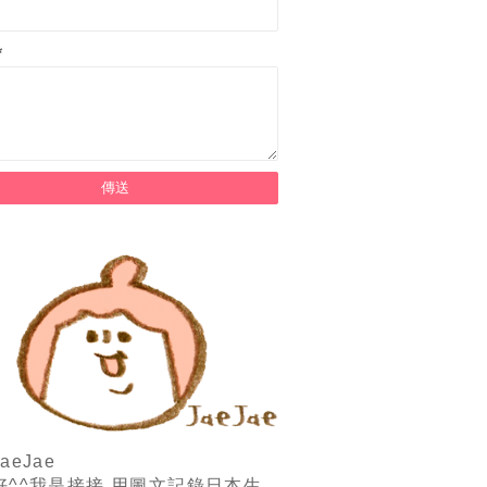
*
aeJae
好^^我是接接,用圖文記錄日本生