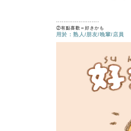
-----------------------
②有點喜歡
＝好きかも
用於：熟人/朋友/晚輩/店員