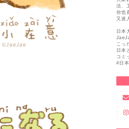
活、
你也
又迷
日本
Jae
こっ
日本
コミ
#日