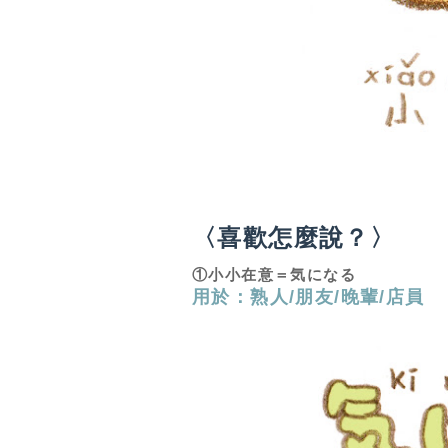
〈喜歡怎麼說？〉
①小小在意
＝気になる
用於：熟人/朋友/晚輩/店員