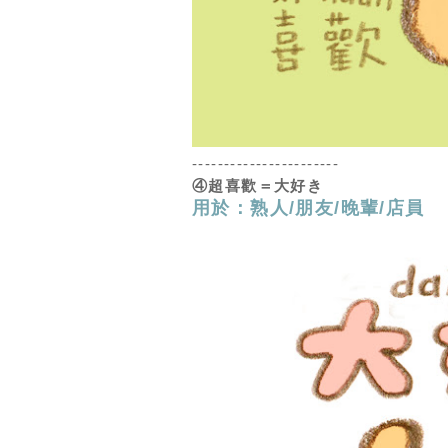
-----------------------
④超喜歡
＝大好き
用於：熟人/朋友/晚輩/店員