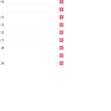
特色
5
2
日文
7
生活
77
禁忌
31
魅力
27
之旅
12
17
之旅
16