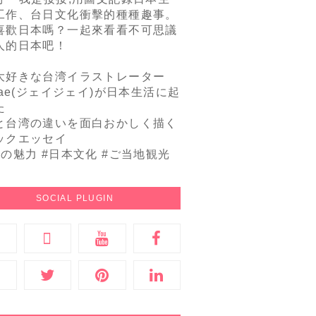
工作、台日文化衝擊的種種趣事。
喜歡日本嗎？一起來看看不可思議
人的日本吧！
大好きな台湾イラストレーター
Jae(ジェイジェイ)が日本生活に起
た
と台湾の違いを面白おかしく描く
ックエッセイ
本の魅力 #日本文化 #ご当地観光
SOCIAL PLUGIN