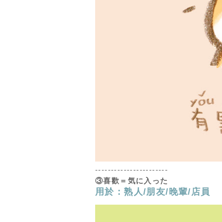
-----------------------
③喜歡
＝気に入った
用於：熟人/朋友/晚輩/店員