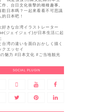
工作、台日文化衝擊的種種趣事。
喜歡日本嗎？一起來看看不可思議
人的日本吧！
大好きな台湾イラストレーター
Jae(ジェイジェイ)が日本生活に起
た
と台湾の違いを面白おかしく描く
ックエッセイ
本の魅力 #日本文化 #ご当地観光
SOCIAL PLUGIN