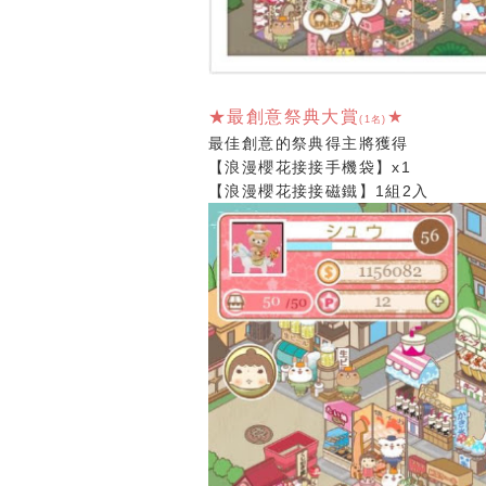
★最創意
祭典
大賞
★
(
1名)
最佳創意的祭典得主將獲得
【浪漫櫻花接接手機袋】x1
【浪漫櫻花接接磁鐵】1組2入