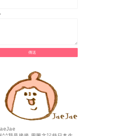
*
aeJae
好^^我是接接,用圖文記錄日本生