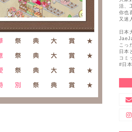
活、
你也
又迷
日本
Jae
こっ
日本
コミ
#日
：