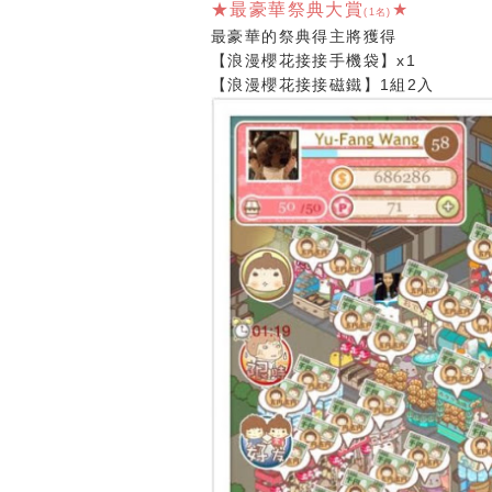
★最豪華祭典大賞
★
(1名)
最豪華的祭典得主將獲得
【浪漫櫻花接接手機袋】x1
【浪漫櫻花接接磁鐵】1組2入