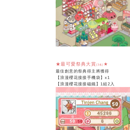
★最可愛
祭典
大賞
★
(3名)
最佳創意的祭典得主將獲得
【浪漫櫻花接接手機袋】x1
【浪漫櫻花接接磁鐵】1組2入