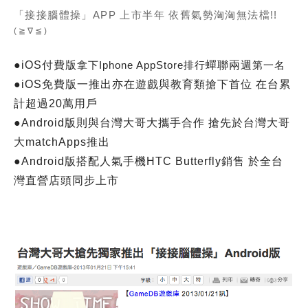
「接接腦體操」APP 上市半年 依舊氣勢洶洶無法檔!!
(≧∇≦)
●iOS
付費版
拿下Iphone AppStore排行
蟬聯兩週
第一名
●
iOS
免費版一推出亦在
遊戲與教育類搶下首位
在台累
計超過20萬用戶
●
Android版則與
台灣大哥大攜手合作 搶先於
台灣大哥
大
matchApps推出
●
Android版搭配人氣手機
HTC Butterfly銷售 於全台
灣直營店頭同步上市