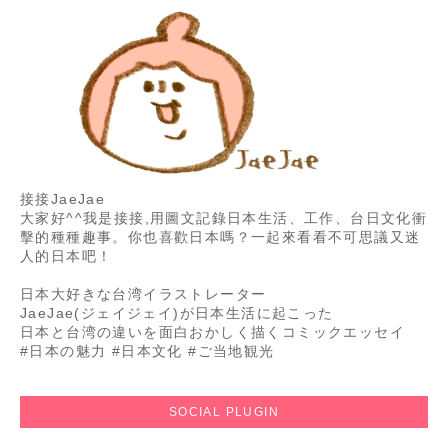
接接JaeJae
大家好^^我是接接,用圖文記錄日本生活、工作、台日文化衝
擊的種種趣事。你也喜歡日本嗎？一起來看看不可思議又迷
人的日本吧！
日本大好きな台湾イラストレーター
JaeJae(ジェイジェイ)が日本生活に起こった
日本と台湾の違いを面白おかしく描くコミックエッセイ
#日本の魅力 #日本文化 #ご当地観光
SOCIAL PLUGIN