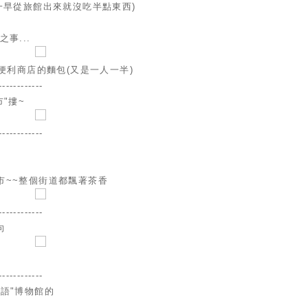
一早從旅館出來就沒吃半點東西)
事...
便利商店的麵包(又是一人一半)
------------
"摟~
------------
市~~整個街道都飄著茶香
------------
向
--------------
語"博物館的