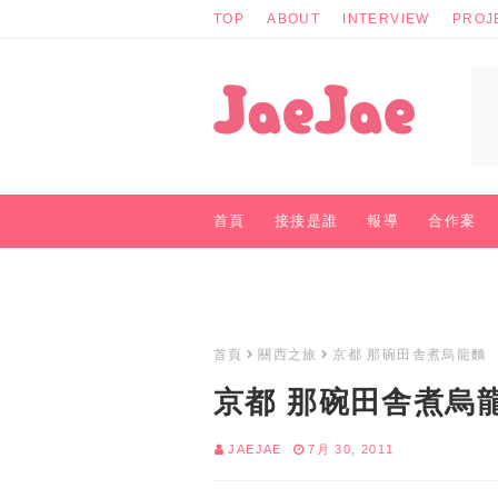
TOP
ABOUT
INTERVIEW
PROJ
首頁
接接是誰
報導
合作案
商業聯絡
首頁
關西之旅
京都 那碗田舎煮烏龍麵
京都 那碗田舎煮烏
JAEJAE
7月 30, 2011