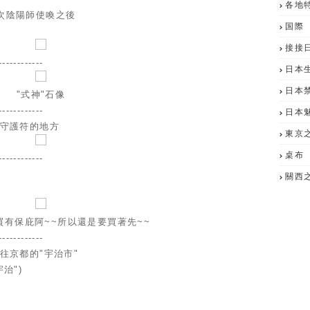
各地
次陰陽師使喚之後
国際
接接
------------
日本
日本
"式神"石像
------------
日本
賣守護符的地方
東京
桌布
------------
關西
買有保庇阿~~所以還是要買著先~~
------------
往京都的"宇治市"
治")