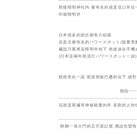
-----------------------------------------------
然後晴明神社內 最有名的就是這口井拉
叫做晴明井
日本很多的節目都有介紹過
這是京都有名的パワースポット(能量景
據說只要將這晴明井拍下 然後放在手機
(日本這兩年很流行パワースポット一說)
既然有此一說 那當然歐巴桑的在下 絕
我拍~~
----------------------------------------------
這就是那據有神秘能量的井 喜歡的人快
-----------------------------------------------
附贈一張大門的五芒星記號 應該也蠻有能