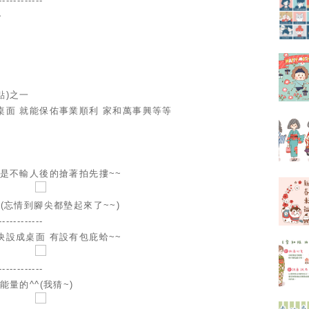
------------
~
點)之一
桌面 就能保佑事業順利 家和萬事興等等
對是不輸人後的搶著拍先摟~~
~(忘情到腳尖都墊起來了~~)
-------------
快設成桌面 有設有包庇蛤~~
------------
量的^^(我猜~)