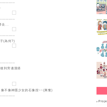
------------
~
-------------
去...
------------
子(為何?)
------------
然後到旁邊溜搭
 像不像神隱少女的石像捏~~(興奮)
------------
Proje