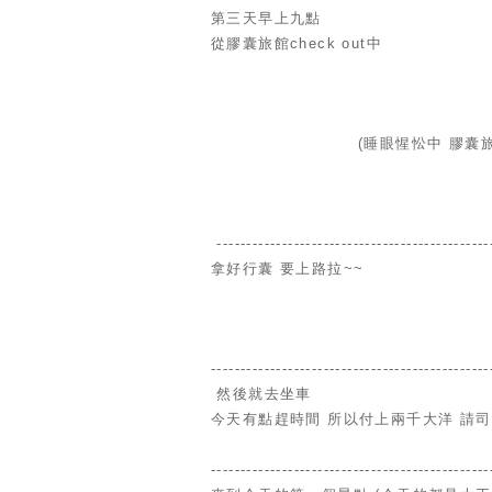
第三天早上九點
從膠囊旅館check out中
(睡眼惺忪中 膠囊
----------------------------------------------
拿好行囊 要上路拉~~
-----------------------------------------------
然後就去坐車
今天有點趕時間 所以付上兩千大洋 請
-----------------------------------------------