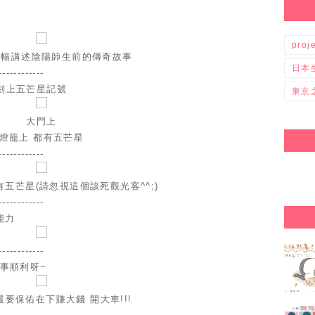
proj
多幅講述陰陽師生前的傳奇故事
日本
------------
刻上五芒星記號
東京
大門上
燈籠上 都有五芒星
------------
五芒星(請忽視這個該死觀光客^^;)
------------
能力
------------
事順利呀~
還要保佑在下賺大錢 開大車!!!