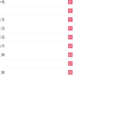
特色
5
2
日文
7
生活
77
禁忌
31
魅力
27
之旅
12
17
之旅
16