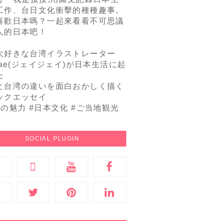
工作、台日文化衝擊的種種趣事。
喜歡日本嗎？一起來看看不可思議
人的日本吧！
大好きな台湾イラストレーター
Jae(ジェイジェイ)が日本生活に起
た
と台湾の違いを面白おかしく描く
ックエッセイ
本の魅力 #日本文化 #ご当地観光
SOCIAL PLUGIN