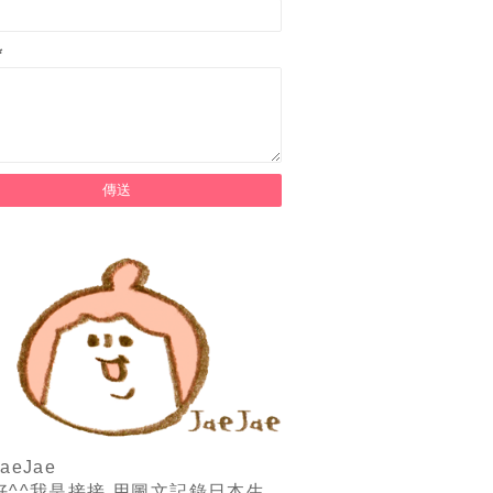
*
aeJae
好^^我是接接,用圖文記錄日本生