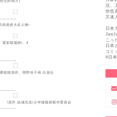
想去的地方)
活、
你也
又迷
------------
的鼎鼎大名人物--
日本
Jae
こっ
電影陰陽師Ⅰ、Ⅱ
日本
コミ
#日
------------
/夢枕獏原作、岡野玲子画 白泉社
------------
 /原作 結城光流/少年陰陽師製作委員会
------------