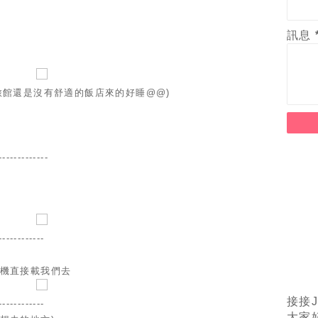
訊息
旅館還是沒有舒適的飯店來的好睡@@)
-------------
------------
司機直接載我們去
接接J
------------
大家