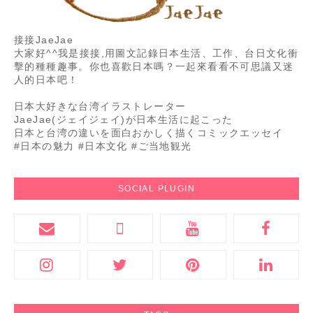
接接JaeJae
大家好^^我是接接,用圖文記錄日本生活、工作、台日文化衝
擊的種種趣事。你也喜歡日本嗎？一起來看看不可思議又迷
人的日本吧！
日本大好きな台湾イラストレーター
JaeJae(ジェイジェイ)が日本生活に起こった
日本と台湾の違いを面白おかしく描くコミックエッセイ
#日本の魅力 #日本文化 #ご当地観光
SOCIAL PLUGIN