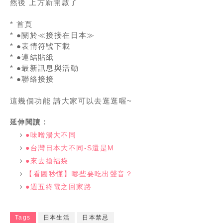
然後 上方新開啟了
* 首頁
* ●關於≪接接在日本≫
* ●表情符號下載
* ●連結貼紙
* ●最新訊息與活動
* ●聯絡接接
這幾個功能 請大家可以去逛逛喔~
延伸閱讀 :
●味噌湯大不同
●台灣日本大不同-S還是M
●來去搶福袋
【看圖秒懂】哪些要吃出聲音？
●週五終電之回家路
Tags
日本生活
日本禁忌