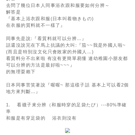
去問了幾位日本人同事浴衣跟和服要如何分辨～
解答是
『基本上浴衣跟和服(日本叫着物きもの)
在衣服的質料就不一樣了』
同事先是說:『看質料就可以分辨…』
話還沒說完在下馬上抗議的大叫:『茄~~我是外國人啦~
(而且是特別沒文化只會敗家的外國人…)
看質料分不出來啦 有沒有更簡單易懂 連幼稚園小朋友都
可以分辨的方法是最好啦~~~』
的無理耍賴下
日本同事苦笑著說『喔喔~ 那這樣子話 基本上可以看2個
地方來判斷…』
1. 看襪子來分辨（和服時穿的足袋たび）---80%準確
率
和服是有穿足袋的 浴衣則沒有