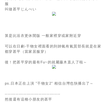
服
叫做甚平じんべい
算是比浴衣更休閒版 一般家裡穿或家附近穿
可以在日劇-干物女裡面看的到帥氣有氣質部長就是在家
都穿甚平（當家居服穿）
後！把甚平穿的最有Fu~的就屬藤木直人了啦～
ps.日本正在上演 "干物女2" 相信台灣也快播出了～
------------------------------------
然後還有這種小朋友的甚平