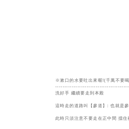
※漱口的水要吐出來喔!(千萬不要喝
---------------------------------------
洗好手 繼續要走到本殿
這時走的道路叫【參道】: 也就是
此時只須注意不要走在正中間 擋住