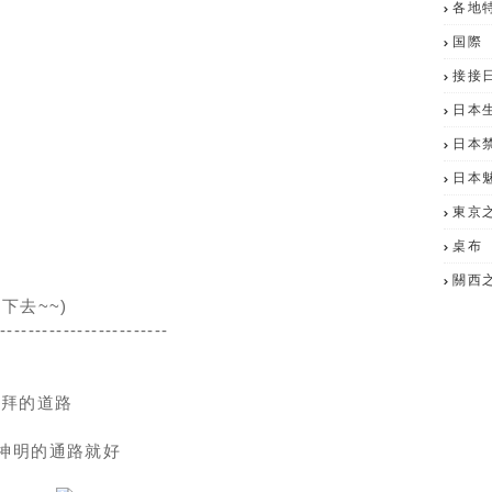
各地
国際
接接
日本
日本
日本
東京
桌布
關西
下去~~)
-------------------------
參拜的道路
神明的通路就好