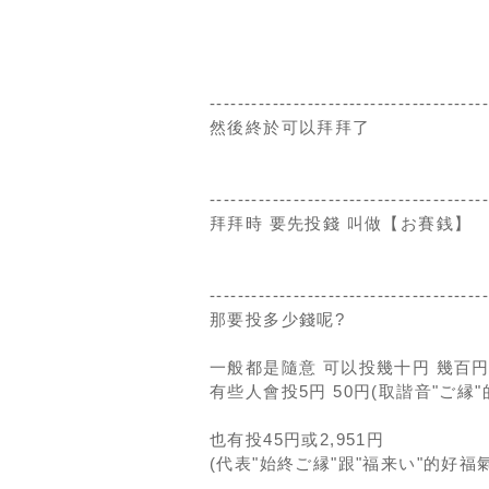
---------------------------------------
然後終於可以拜拜了
---------------------------------------
拜拜時 要先投錢 叫做【お賽銭】
---------------------------------------
那要投多少錢呢?
一般都是隨意 可以投幾十円 幾百円
有些人會投5円 50円(取諧音"ご縁"
也有投45円或2,951円
(代表"始終ご縁"跟"福来い"的好福