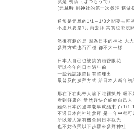
就是 初詣（はつもうで）
(元旦時 到神社的第一次參拜 稱做
通常是元旦的1/1～1/3之間要去拜
不過只要是1月內去拜 其實也都沒
然後有趣的是 因為日本的神社 大
參拜方式也百百種 都不大一樣
日本人自己也被搞的頭昏眼花
所以今年的日本過年前
一些雜誌跟節目有整理出
最普及的參拜方式 給日本人新年初
那在下在此寄人籬下吃裡扒外 喔不
看到好康的 當然趕快介紹給自己人
雖然日本的過年老早就結束了(1/1-1/
不過日本的神社參拜 是一年中都可
所以若大家有機會到日本觀光
也不妨依照以下步驟來參拜神社