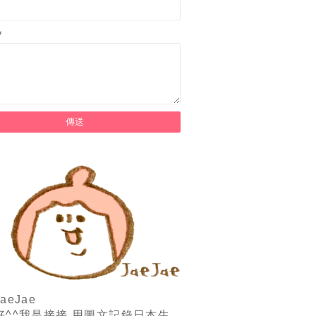
*
aeJae
好^^我是接接,用圖文記錄日本生