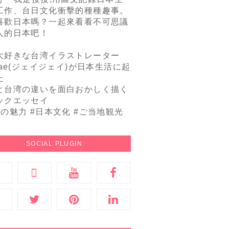
工作、台日文化衝擊的種種趣事。
喜歡日本嗎？一起來看看不可思議
人的日本吧！
大好きな台湾イラストレーター
Jae(ジェイジェイ)が日本生活に起
た
と台湾の違いを面白おかしく描く
ックエッセイ
本の魅力 #日本文化 #ご当地観光
SOCIAL PLUGIN