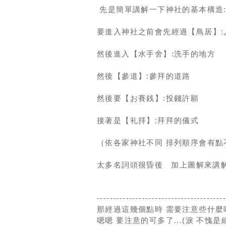
先是簡單講解一下神社的基本構造
要進入神社之前會先經過【鳥居】:
然後進入【水手舍】:洗手的地方
然後【參道】:參拜的道路
然後要【お賽銭】:投錢許願
接著是【礼拝】:拜拜的儀式
（依各家神社不同 排列順序會有點
太多名詞頭很昏後 加上圖解來講解
---------------------------------------
那經過這幾個點時 需要注意些什麼
嗯嗯 要注意的可多了...(淚 不愧是