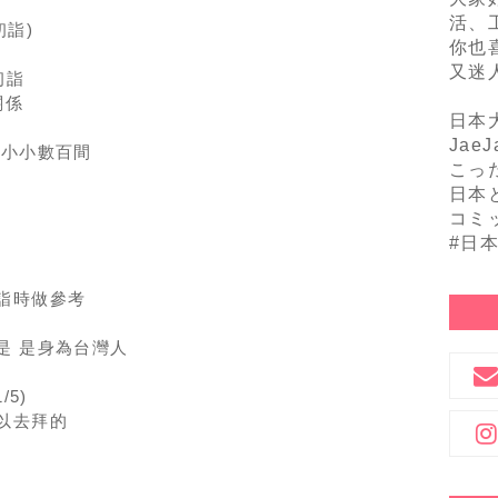
活、
初詣)
你也
又迷
初詣
關係
日本
Jae
大小小數百間
こっ
日本
コミ
#日
詣時做參考
是 是身為台灣人
5)
以去拜的