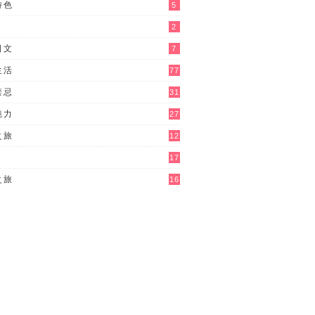
特色
5
2
日文
7
生活
77
禁忌
31
魅力
27
之旅
12
17
之旅
16