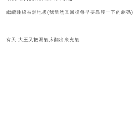
繼續睡棉被舖地板(我當然又回復每早要靠腰一下的劇碼)
有天 大王又把漏氣床翻出來充氣