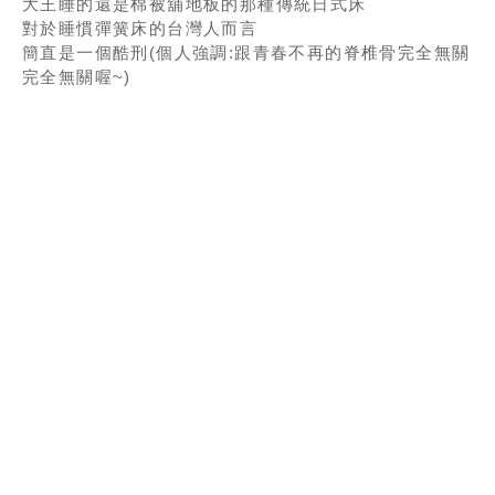
大王睡的還是棉被舖地板的那種傳統日式床
對於睡慣彈簧床的台灣人而言
簡直是一個酷刑(個人強調:跟青春不再的脊椎骨完全無關
完全無關喔~)